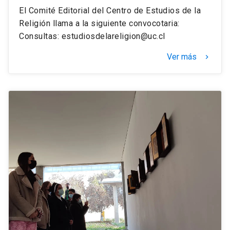
El Comité Editorial del Centro de Estudios de la
Religión llama a la siguiente convocotaria:
Consultas: estudiosdelareligion@uc.cl
Ver más
keyboard_arrow_right