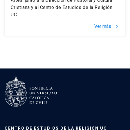
Artes, junto a la Dirección de Pastoral y Cultura
Cristiana y al Centro de Estudios de la Religión
UC.
Ver más
keyboard_arrow_right
CENTRO DE ESTUDIOS DE LA RELIGIÓN UC