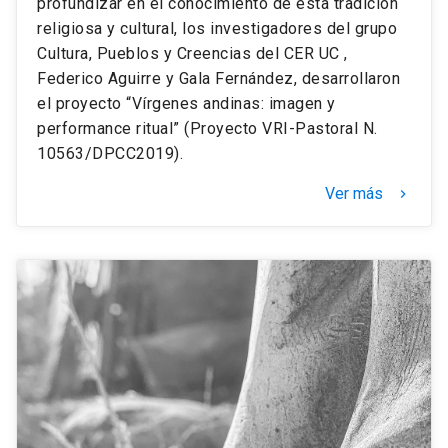
profundizar en el conocimiento de esta tradición
religiosa y cultural, los investigadores del grupo
Cultura, Pueblos y Creencias del CER UC ,
Federico Aguirre y Gala Fernández, desarrollaron
el proyecto “Vírgenes andinas: imagen y
performance ritual” (Proyecto VRI-Pastoral N.
10563/DPCC2019).
Ver más
keyboard_arrow_right