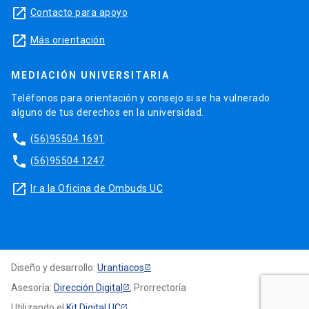
launch
Contacto para apoyo
launch
Más orientación
MEDIACIÓN UNIVERSITARIA
Teléfonos para orientación y consejo si se ha vulnerado
alguno de tus derechos en la universidad.
phone
(56)95504 1691
phone
(56)95504 1247
launch
Ir a la Oficina de Ombuds UC
Diseño y desarrollo:
Urantiacos
Asesoría:
Dirección Digital
, Prorrectoría
Utilizando el
Kit Digital UC