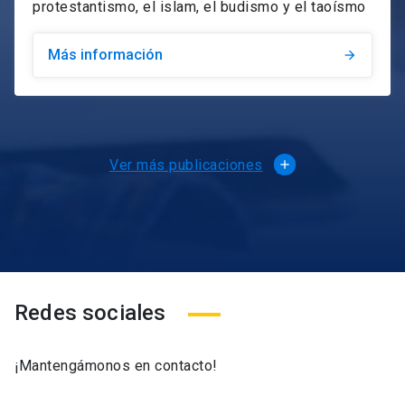
protestantismo, el islam, el budismo y el taoísmo
Más información
arrow_forward
Ver más publicaciones
Redes sociales
¡Mantengámonos en contacto!