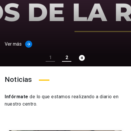
Ver más
arrow_forward
pause_circle_filled
1
2
Noticias
Infórmate
de lo que estamos realizando a diario en
nuestro centro.