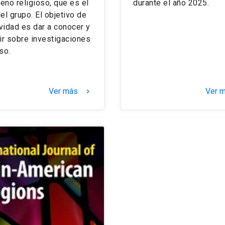
no religioso, que es el
durante el año 2025.
el grupo. El objetivo de
ividad es dar a conocer y
ir sobre investigaciones
so.
Ver más
Ver 
keyboard_arrow_right