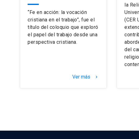
la Rel
“Fe en acción: la vocación
Univer
cristiana en el trabajo”, fue el
(CER 
título del coloquio que exploró
extend
el papel del trabajo desde una
contri
perspectiva cristiana.
aborde
del ca
religi
conte
Ver más
keyboard_arrow_right