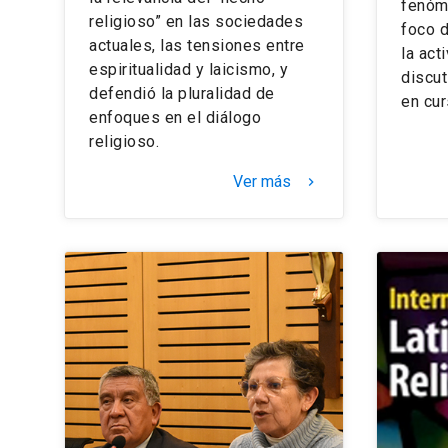
fenóme
religioso” en las sociedades
foco d
actuales, las tensiones entre
la act
espiritualidad y laicismo, y
discut
defendió la pluralidad de
en cur
enfoques en el diálogo
religioso.
Ver más
keyboard_arrow_right