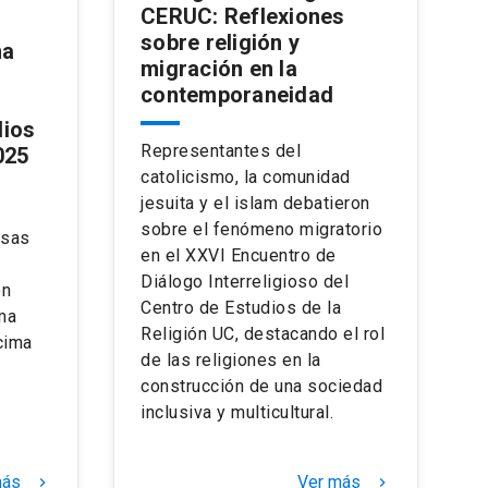
CERUC: Reflexiones
sobre religión y
na
migración en la
contemporaneidad
dios
Representantes del
025
catolicismo, la comunidad
jesuita y el islam debatieron
sobre el fenómeno migratorio
osas
en el XXVI Encuentro de
Diálogo Interreligioso del
ón
Centro de Estudios de la
ma
Religión UC, destacando el rol
cima
de las religiones en la
construcción de una sociedad
inclusiva y multicultural.
más
Ver más
keyboard_arrow_right
keyboard_arrow_right