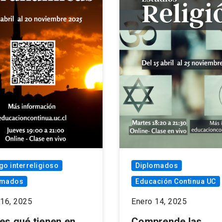
go interreligioso
Diplomados
omados
Educación Continua UC
 16, 2025
Enero 14, 2025
es qué tienen en
Comprende las