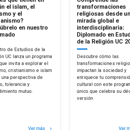
 el islam, el
transformaciones
ísmo y el
religiosas desde u
tianismo?
mirada global e
úbrelo en nuestro
interdisciplinaria:
omado
Diplomado en Estu
de la Religión UC 2
tro de Estudios de la
ón UC lanza un programa
Descubre cómo las
que invita a explorar el
transformaciones religi
mo, cristianismo e islam
impactan la sociedad y
 una perspectiva de
enriquece tu comprensi
o, tolerancia y
cultural con este progra
dimiento mutuo.
único que celebra su dé
versión.
Ver más
Ver 
keyboard_arrow_right