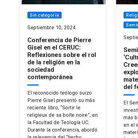
Sin categoría
Relig
Semi
Septiembre 10, 2024
Septi
Conferencia de Pierre
Gisel en el CERUC:
Semi
Reflexiones sobre el rol
‘Cult
de la religión en la
Cree
sociedad
expl
contemporánea
mater
del 
El reconocido teólogo suizo
Pierre Gisel presentó su más
El Sem
reciente libro, “Sortir le
invest
religieux de sa boîte noire”, en
más b
la Facultad de Teología UC.
en el 
Durante la conferencia, abordó
materi
la relevancia del “hecho