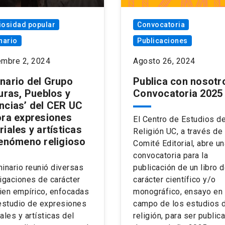
iosidad popular
Convocatoria
nario
Publicaciones
embre 2, 2024
Agosto 26, 2024
nario del Grupo
Publica con nosotr
uras, Pueblos y
Convocatoria 2025
ncias’ del CER UC
ora expresiones
El Centro de Estudios de
iales y artísticas
Religión UC, a través de
fenómeno religioso
Comité Editorial, abre un
convocatoria para la
inario reunió diversas
publicación de un libro 
igaciones de carácter
carácter científico y/o
ien empírico, enfocadas
monográfico, ensayo en 
estudio de expresiones
campo de los estudios d
ales y artísticas del
religión, para ser public