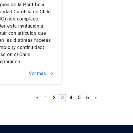
igión de la Pontificia
sidad Católica de Chile
UC) nos complace
er esta invitación a
buir con artículos que
n las distintas facetas
mbio (y continuidad)
oso en el Chile
mporáneo.
Ver más
keyboard_arrow_right
Paginación
«
1
2
3
4
5
6
»
de
entradas