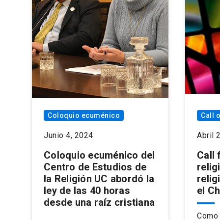
Coloquio ecuménico
Call 
Junio 4, 2024
Abril 
Coloquio ecuménico del
Call
Centro de Estudios de
reli
la Religión UC abordó la
relig
ley de las 40 horas
el C
desde una raíz cristiana
Como 