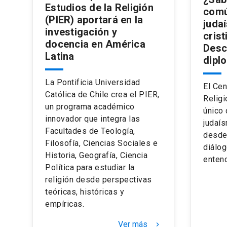
Estudios de la Religión
común
(PIER) aportará en la
juda
investigación y
cris
docencia en América
Desc
Latina
dipl
La Pontificia Universidad
El Cen
Católica de Chile crea el PIER,
Religi
un programa académico
único 
innovador que integra las
judaís
Facultades de Teología,
desde
Filosofía, Ciencias Sociales e
diálog
Historia, Geografía, Ciencia
enten
Política para estudiar la
religión desde perspectivas
teóricas, históricas y
empíricas.
Ver más
keyboard_arrow_right