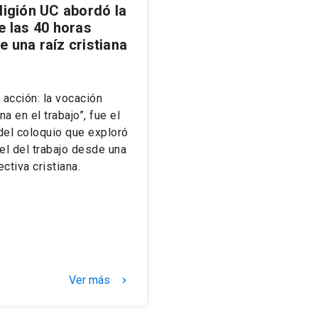
ligión UC abordó la
e las 40 horas
e una raíz cristiana
 acción: la vocación
ana en el trabajo”, fue el
 del coloquio que exploró
el del trabajo desde una
ctiva cristiana.
Ver más
keyboard_arrow_right