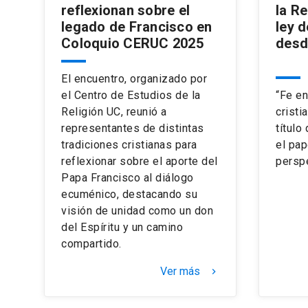
reflexionan sobre el
la Re
legado de Francisco en
ley d
Coloquio CERUC 2025
desd
El encuentro, organizado por
el Centro de Estudios de la
“Fe en
Religión UC, reunió a
cristi
representantes de distintas
título
tradiciones cristianas para
el pap
reflexionar sobre el aporte del
perspe
Papa Francisco al diálogo
ecuménico, destacando su
visión de unidad como un don
del Espíritu y un camino
compartido.
Ver más
keyboard_arrow_right