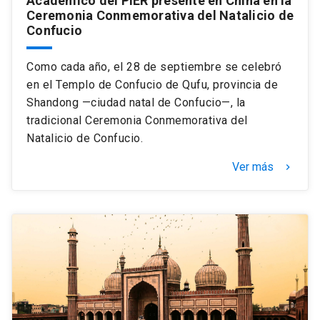
Académico del PIER presente en China en la
Ceremonia Conmemorativa del Natalicio de
Confucio
Como cada año, el 28 de septiembre se celebró
en el Templo de Confucio de Qufu, provincia de
Shandong —ciudad natal de Confucio—, la
tradicional Ceremonia Conmemorativa del
Natalicio de Confucio.
Ver más
keyboard_arrow_right