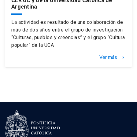
CER UC y de la Universidad Católica de
Argentina
La actividad es resultado de una colaboración de
más de dos años entre el grupo de investigación
“Culturas, pueblos y creencias” y el grupo “Cultura
popular” de la UCA
Ver más
keyboard_arrow_right