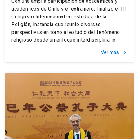
Con una amplia participación de académicas y
académicos de Chile y el extranjero, finalizó el III
Congreso Internacional en Estudios de la
Religión, instancia que reunió diversas
perspectivas en torno al estudio del fenómeno
religioso desde un enfoque interdisciplinario.
Ver más
keyboard_arrow_right