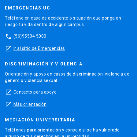
EMERGENCIAS UC
Teléfono en caso de accidente o situación que ponga en
riesgo tu vida dentro de algún campus.
phone
(56)95504 5000
launch
Ir al sitio de Emergencias
DISCRIMINACIÓN Y VIOLENCIA
Orientación y apoyo en casos de discriminación, violencia de
género o violencia sexual.
launch
Contacto para apoyo
launch
Más orientación
MEDIACIÓN UNIVERSITARIA
Teléfonos para orientación y consejo si se ha vulnerado
alguno de tus derechos en la universidad.