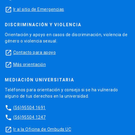
launch
Ir al sitio de Emergencias
DISCRIMINACIÓN Y VIOLENCIA
Orientación y apoyo en casos de discriminación, violencia de
género o violencia sexual.
launch
Contacto para apoyo
launch
Más orientación
MEDIACIÓN UNIVERSITARIA
Teléfonos para orientación y consejo si se ha vulnerado
alguno de tus derechos en la universidad.
phone
(56)95504 1691
phone
(56)95504 1247
launch
Ir a la Oficina de Ombuds UC