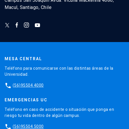
Campus San Joaquín Avda. Vicuña Mackenna 4686,
Macul, Santiago, Chile
MESA CENTRAL
Teléfono para comunicarse con las distintas áreas de la
Universidad.
phone
(56)95504 4000
EMERGENCIAS UC
Teléfono en caso de accidente o situación que ponga en
riesgo tu vida dentro de algún campus.
phone
(56)95504 5000