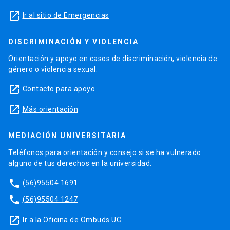
launch
Ir al sitio de Emergencias
DISCRIMINACIÓN Y VIOLENCIA
Orientación y apoyo en casos de discriminación, violencia de
género o violencia sexual.
launch
Contacto para apoyo
launch
Más orientación
MEDIACIÓN UNIVERSITARIA
Teléfonos para orientación y consejo si se ha vulnerado
alguno de tus derechos en la universidad.
phone
(56)95504 1691
phone
(56)95504 1247
launch
Ir a la Oficina de Ombuds UC