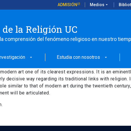
ADMISIÓN
Medios
arrow_drop_down
Biblio
 de la Religión UC
la comprensión del fenómeno religioso en nuestro tiem
nvestigación
Estudia con nosotros
arrow_drop_down
arrow_drop_down
odern art one of its clearest expressions. It is an eminentl
arly decisive way regarding its traditional links with religion.
role similar to that of modern art during the twentieth centu
nt will be articulated.
n.