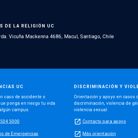
S DE LA RELIGIÓN UC
a. Vicuña Mackenna 4686, Macul, Santiago, Chile
NCIAS UC
DISCRIMINACIÓN Y VIOL
n caso de accidente o
Orientación y apoyo en casos 
que ponga en riesgo tu vida
discriminación, violencia de g
 algún campus.
violencia sexual.
launch
5504 5000
Contacto para apoyo
launch
sitio de Emergencias
Más orientación