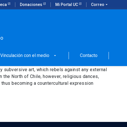
teca
Donaciones
Mi Portal UC
Correo
arrow_drop_down
po
Vinculación con el medio
Contacto
arrow_drop_down
y subversive art, which rebels against any external
 In the North of Chile, however, religious dances,
ry, thus becoming a countercultural expression