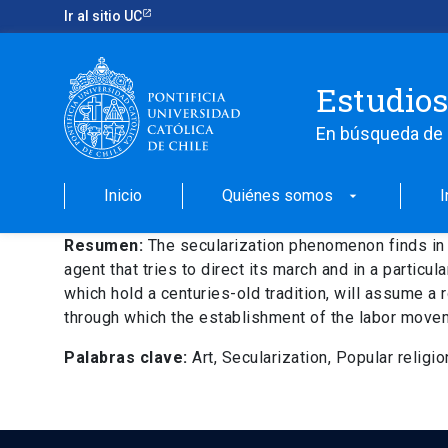
Ir al sitio UC
Estudios
En búsqueda de 
Inicio
Quiénes somos
I
arrow_drop_down
Resumen:
The secularization phenomenon finds in m
agent that tries to direct its march and in a particul
which hold a centuries-old tradition, will assume a 
through which the establishment of the labor moveme
Palabras clave:
Art, Secularization, Popular religio