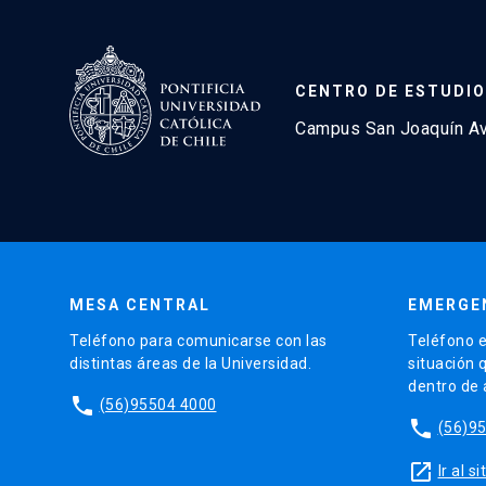
CENTRO DE ESTUDIO
Campus San Joaquín Avd
MESA CENTRAL
EMERGE
Teléfono para comunicarse con las
Teléfono e
distintas áreas de la Universidad.
situación 
dentro de
phone
(56)95504 4000
phone
(56)9
launch
Ir al 