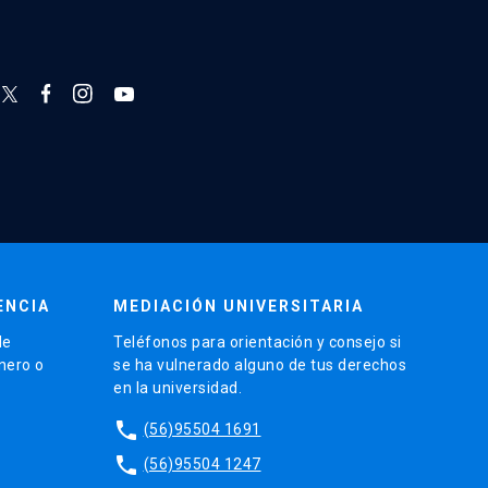
ENCIA
MEDIACIÓN UNIVERSITARIA
de
Teléfonos para orientación y consejo si
énero o
se ha vulnerado alguno de tus derechos
en la universidad.
phone
(56)95504 1691
phone
(56)95504 1247