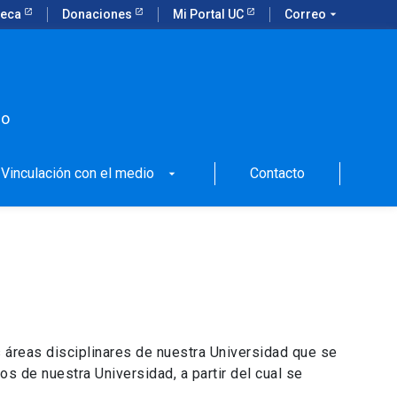
teca
Donaciones
Mi Portal UC
Correo
arrow_drop_down
po
Vinculación con el medio
Contacto
arrow_drop_down
as áreas disciplinares de nuestra Universidad que se
s de nuestra Universidad, a partir del cual se