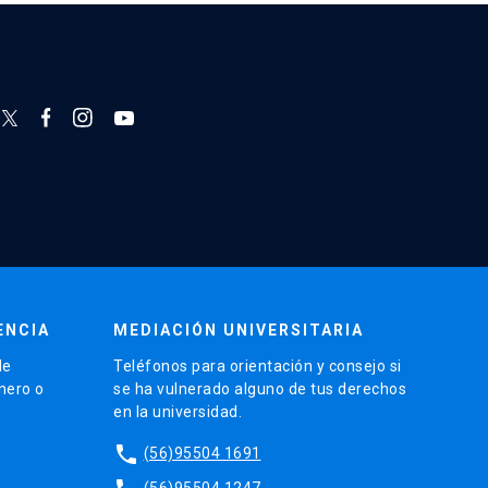
ENCIA
MEDIACIÓN UNIVERSITARIA
de
Teléfonos para orientación y consejo si
énero o
se ha vulnerado alguno de tus derechos
en la universidad.
phone
(56)95504 1691
(56)95504 1247