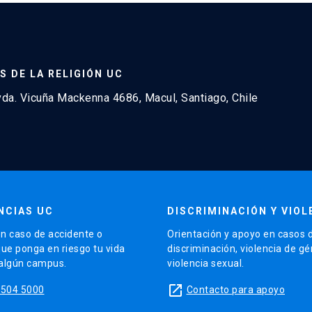
S DE LA RELIGIÓN UC
a. Vicuña Mackenna 4686, Macul, Santiago, Chile
NCIAS UC
DISCRIMINACIÓN Y VIOL
n caso de accidente o
Orientación y apoyo en casos 
que ponga en riesgo tu vida
discriminación, violencia de g
 algún campus.
violencia sexual.
launch
5504 5000
Contacto para apoyo