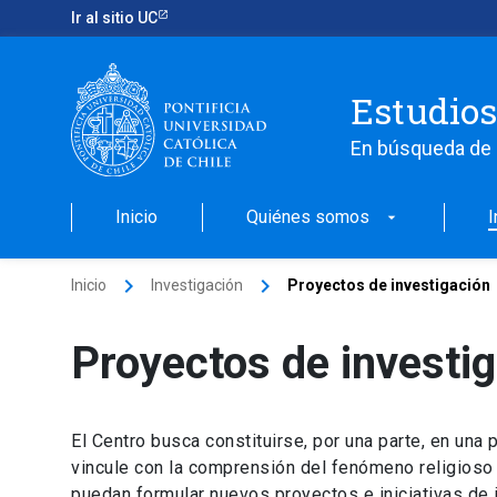
Ir al sitio UC
Estudios
En búsqueda de 
Inicio
Quiénes somos
I
arrow_drop_down
keyboard_arrow_right
keyboard_arrow_right
Inicio
Investigación
Proyectos de investigación
Proyectos de investi
El Centro busca constituirse, por una parte, en una
vincule con la comprensión del fenómeno religioso y
puedan formular nuevos proyectos e iniciativas de i