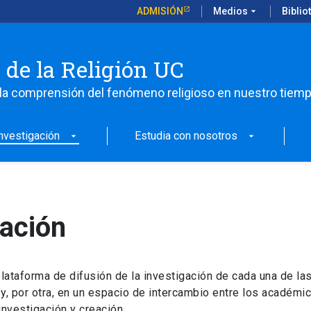
ADMISIÓN
Medios
arrow_drop_down
Biblio
 de la Religión UC
la comprensión del fenómeno religioso en nuestro tiem
nvestigación
Estudia con nosotros
arrow_drop_down
arrow_drop_down
gación
 plataforma de difusión de la investigación de cada una de l
, por otra, en un espacio de intercambio entre los académico
nvestigación y creación.