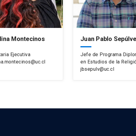
lina Montecinos
Juan Pablo Sepúlv
aria Ejecutiva
Jefe de Programa Dipl
ina.montecinos@uc.cl
en Estudios de la Religi
jbsepulv@uc.cl