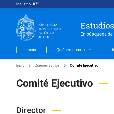
Ir al sitio UC
Estudios
En búsqueda de 
Inicio
Quiénes somos
I
arrow_drop_down
keyboard_arrow_right
keyboard_arrow_right
Inicio
Quiénes somos
Comité Ejecutivo
Comité Ejecutivo
Director