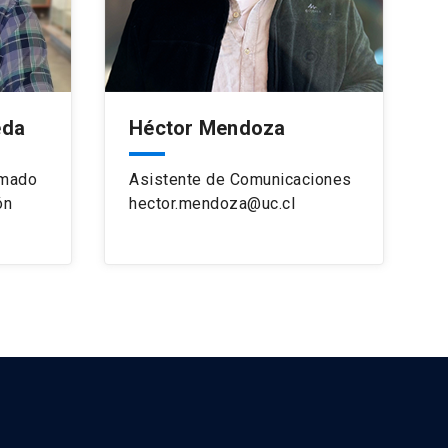
eda
Héctor Mendoza
omado
Asistente de Comunicaciones
ón
hector.mendoza@uc.cl