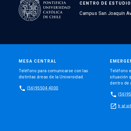
CENTRO DE ESTUDIO
Campus San Joaquín Avd
MESA CENTRAL
EMERGE
Teléfono para comunicarse con las
Teléfono e
distintas áreas de la Universidad.
situación 
dentro de
phone
(56)95504 4000
phone
(56)9
launch
Ir al 