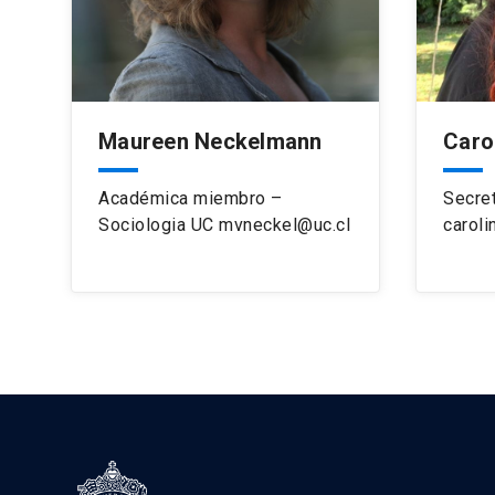
Maureen Neckelmann
Caro
Académica miembro –
Secret
Sociologia UC mvneckel@uc.cl
carol