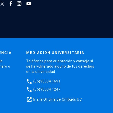
ENCIA
MEDIACIÓN UNIVERSITARIA
de
Teléfonos para orientación y consejo si
énero o
se ha vulnerado alguno de tus derechos
en la universidad.
phone
(56)95504 1691
phone
(56)95504 1247
launch
Ir a la Oficina de Ombuds UC