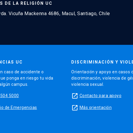
S DE LA RELIGIÓN UC
a. Vicuña Mackenna 4686, Macul, Santiago, Chile
NCIAS UC
DISCRIMINACIÓN Y VIOL
n caso de accidente o
Orientación y apoyo en casos 
que ponga en riesgo tu vida
discriminación, violencia de g
 algún campus.
violencia sexual.
launch
5504 5000
Contacto para apoyo
launch
sitio de Emergencias
Más orientación