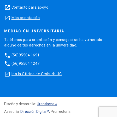
launch
Contacto para apoyo
launch
Más orientación
MEDIACIÓN UNIVERSITARIA
Teléfonos para orientación y consejo si se ha vulnerado
alguno de tus derechos en la universidad.
phone
(56)95504 1691
phone
(56)95504 1247
launch
Ir a la Oficina de Ombuds UC
Diseño y desarrollo:
Urantiacos
Asesoría:
Dirección Digital
, Prorrectoría