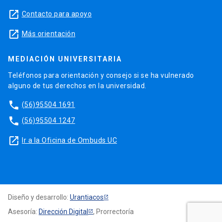
launch
Contacto para apoyo
launch
Más orientación
MEDIACIÓN UNIVERSITARIA
Teléfonos para orientación y consejo si se ha vulnerado
alguno de tus derechos en la universidad.
phone
(56)95504 1691
phone
(56)95504 1247
launch
Ir a la Oficina de Ombuds UC
Diseño y desarrollo:
Urantiacos
Asesoría:
Dirección Digital
, Prorrectoría