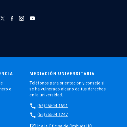
ENCIA
MEDIACIÓN UNIVERSITARIA
de
Teléfonos para orientación y consejo si
énero o
se ha vulnerado alguno de tus derechos
en la universidad.
phone
(56)95504 1691
phone
(56)95504 1247
launch
Ir a la Oficina de Ombuds UC