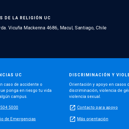
S DE LA RELIGIÓN UC
a. Vicuña Mackenna 4686, Macul, Santiago, Chile
NCIAS UC
DISCRIMINACIÓN Y VIOL
n caso de accidente o
Orientación y apoyo en casos 
que ponga en riesgo tu vida
discriminación, violencia de g
 algún campus.
violencia sexual.
launch
5504 5000
Contacto para apoyo
launch
sitio de Emergencias
Más orientación