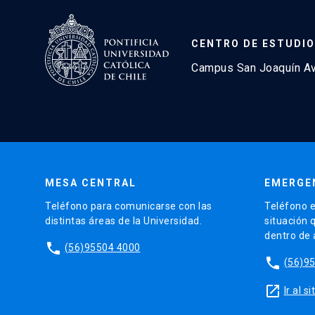
CENTRO DE ESTUDIO
Campus San Joaquín Avd
MESA CENTRAL
EMERGE
Teléfono para comunicarse con las
Teléfono e
distintas áreas de la Universidad.
situación 
dentro de
phone
(56)95504 4000
phone
(56)9
launch
Ir al 