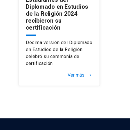
Diplomado en Estudios
de la Religión 2024
recibieron su
certificación
Décima versión del Diplomado
en Estudios de la Religión
celebró su ceremonia de
certificación
Ver más
keyboard_arrow_right