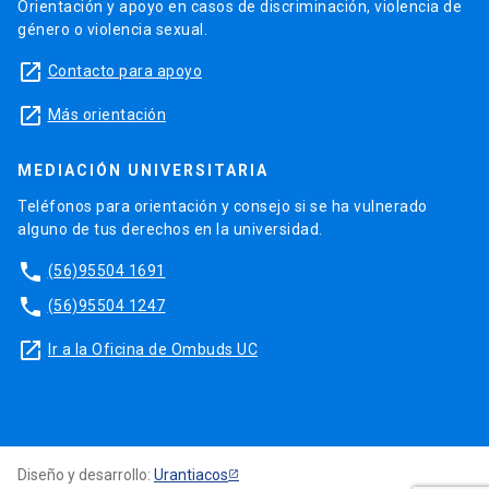
Orientación y apoyo en casos de discriminación, violencia de
género o violencia sexual.
launch
Contacto para apoyo
launch
Más orientación
MEDIACIÓN UNIVERSITARIA
Teléfonos para orientación y consejo si se ha vulnerado
alguno de tus derechos en la universidad.
phone
(56)95504 1691
phone
(56)95504 1247
launch
Ir a la Oficina de Ombuds UC
Diseño y desarrollo:
Urantiacos