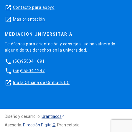
launch
Contacto para apoyo
launch
Más orientación
MEDIACIÓN UNIVERSITARIA
Teléfonos para orientación y consejo si se ha vulnerado
alguno de tus derechos en la universidad.
phone
(56)95504 1691
phone
(56)95504 1247
launch
Ir a la Oficina de Ombuds UC
Diseño y desarrollo:
Urantiacos
Asesoría:
Dirección Digital
, Prorrectoría