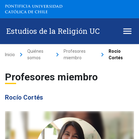
Estudios de la Religión UC
Quiénes
Profesores
Rocío
keyboard_arrow_right
keyboard_arrow_right
keyboard_arrow_right
Inicio
somos
miembro
Cortés
Profesores miembro
Rocío Cortés