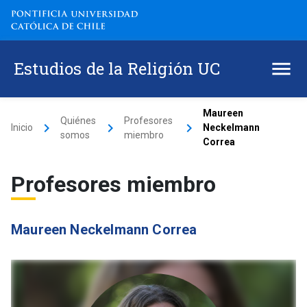
Estudios de la Religión UC
Maureen
Quiénes
Profesores
keyboard_arrow_right
keyboard_arrow_right
keyboard_arrow_right
Inicio
Neckelmann
somos
miembro
Correa
Profesores miembro
Maureen Neckelmann Correa