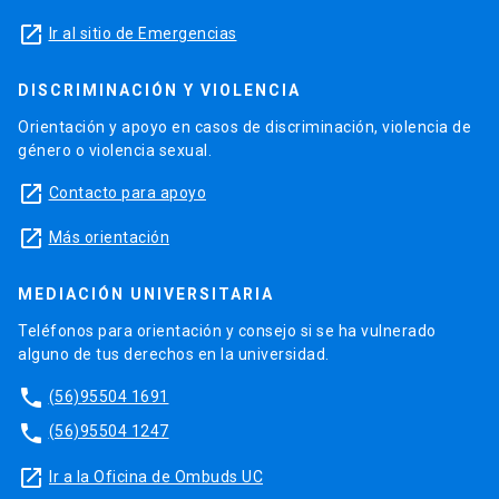
launch
Ir al sitio de Emergencias
DISCRIMINACIÓN Y VIOLENCIA
Orientación y apoyo en casos de discriminación, violencia de
género o violencia sexual.
launch
Contacto para apoyo
launch
Más orientación
MEDIACIÓN UNIVERSITARIA
Teléfonos para orientación y consejo si se ha vulnerado
alguno de tus derechos en la universidad.
phone
(56)95504 1691
phone
(56)95504 1247
launch
Ir a la Oficina de Ombuds UC