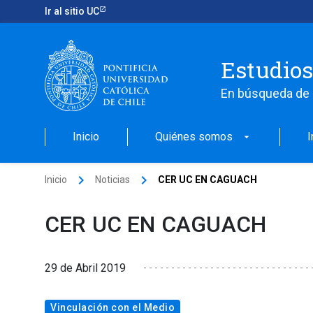
Ir al sitio UC
Estudios
En búsqueda de 
Inicio
Quiénes somos
I
arrow_drop_down
keyboard_arrow_right
keyboard_arrow_right
Inicio
Noticias
CER UC EN CAGUACH
CER UC EN CAGUACH
29 de Abril 2019
Vinculación con el Medio