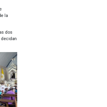
e
e la
tas dos
s decidan