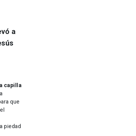
evó a
esús
a capilla
a
para que
el
la piedad